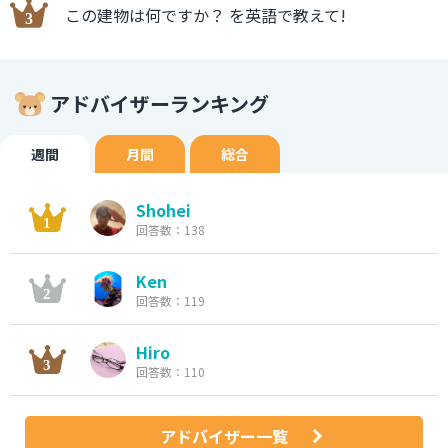
この建物は何ですか？ を英語で教えて!
アドバイザーランキング
週間
月間
総合
Shohei
回答数：138
Ken
回答数：119
Hiro
回答数：110
アドバイザー一覧