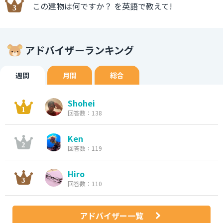
この建物は何ですか？ を英語で教えて!
アドバイザーランキング
週間
月間
総合
Shohei
回答数：138
Ken
回答数：119
Hiro
回答数：110
アドバイザー一覧