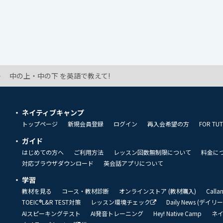
中の上・中の下 を英語で教えて!
ネイティブキャンプ
トップページ
新規会員登録
ログイン
再入会希望の方
FOR TU
ガイド
はじめての方へ
ご利用方法
レッスン回数無制限について
料金に
対応ブラウザダウンロード
英会話アプリについて
学習
教材を見る
コース・教材診断
オンラインストア (教材購入)
Call
TOEIC®L&R TEST対策
レッスン環境チェック
Daily News (デイ
AIスピーキングテスト
AI発音トレーニング
Hey! Native Camp
ネ