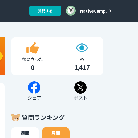
NativeCamp.
質問する
役に立った
PV
0
1,417
シェア
ポスト
質問ランキング
週間
月間