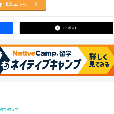
役に立った
｜
0
Xで
ポスト
語で教えて!