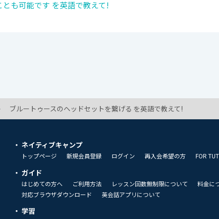
とも可能です を英語で教えて!
ブルートゥースのヘッドセットを繋げる を英語で教えて!
ネイティブキャンプ
トップページ
新規会員登録
ログイン
再入会希望の方
FOR TU
ガイド
はじめての方へ
ご利用方法
レッスン回数無制限について
料金に
対応ブラウザダウンロード
英会話アプリについて
学習