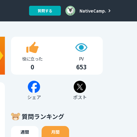
NativeCamp.
質問する
役に立った
PV
0
653
シェア
ポスト
質問ランキング
週間
月間