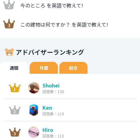
今のところ を英語で教えて!
この建物は何ですか？ を英語で教えて!
アドバイザーランキング
週間
月間
総合
Shohei
回答数：138
Ken
回答数：119
Hiro
回答数：110