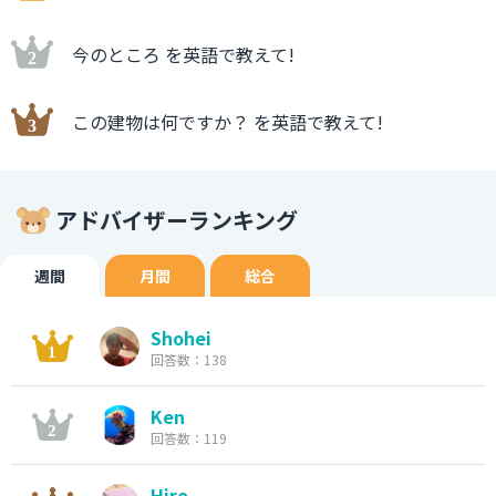
今のところ を英語で教えて!
この建物は何ですか？ を英語で教えて!
アドバイザーランキング
週間
月間
総合
Shohei
回答数：138
Ken
回答数：119
Hiro