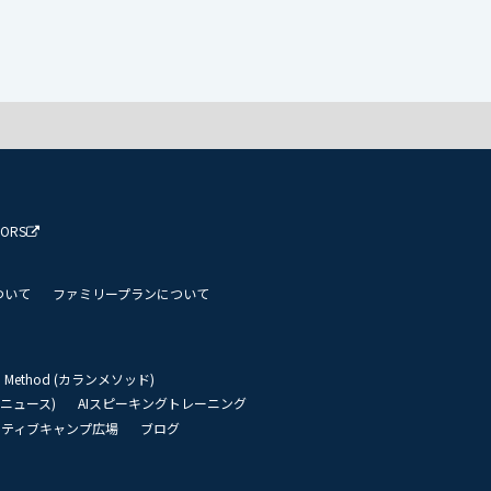
TORS
ついて
ファミリープランについて
an Method (カランメソッド)
リーニュース)
AIスピーキングトレーニング
イティブキャンプ広場
ブログ