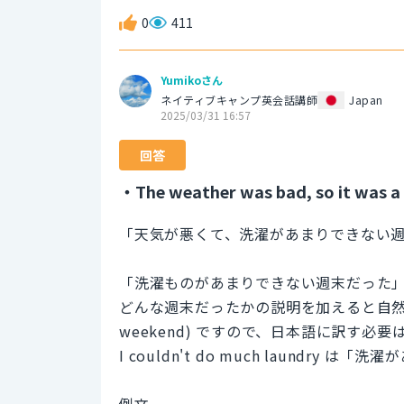
0
411
Yumikoさん
ネイティブキャンプ英会話講師
Japan
2025/03/31 16:57
回答
・The weather was bad, so it was a
「天気が悪くて、洗濯があまりできない
「洗濯ものがあまりできない週末だった」は
どんな週末だったかの説明を加えると自然
weekend) ですので、日本語に訳す
I couldn't do much laundr
例文