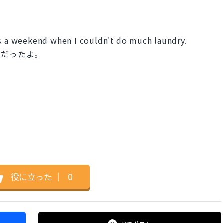
as a weekend when I couldn't do much laundry.
末だったよ。
役に立った
｜
0