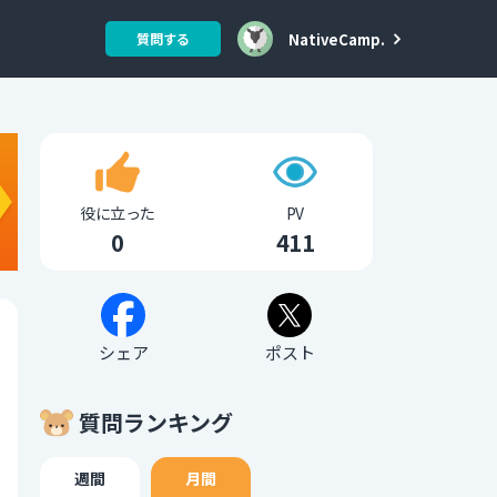
NativeCamp.
質問する
役に立った
PV
0
411
シェア
ポスト
質問ランキング
週間
月間