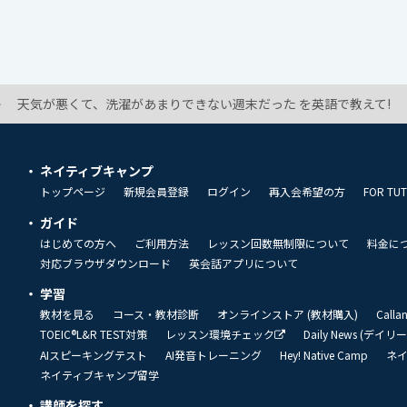
天気が悪くて、洗濯があまりできない週末だった を英語で教えて!
ネイティブキャンプ
トップページ
新規会員登録
ログイン
再入会希望の方
FOR TU
ガイド
はじめての方へ
ご利用方法
レッスン回数無制限について
料金に
対応ブラウザダウンロード
英会話アプリについて
学習
教材を見る
コース・教材診断
オンラインストア (教材購入)
Call
TOEIC®L&R TEST対策
レッスン環境チェック
Daily News (デイ
AIスピーキングテスト
AI発音トレーニング
Hey! Native Camp
ネ
ネイティブキャンプ留学
講師を探す