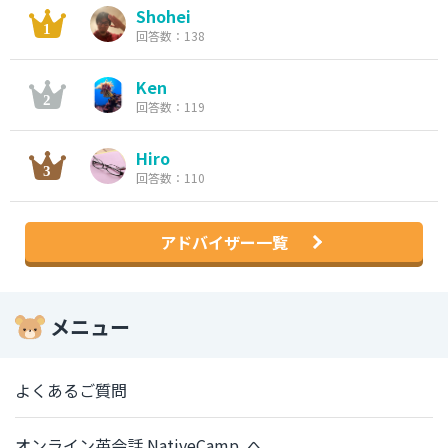
Shohei
回答数：138
Ken
回答数：119
Hiro
回答数：110
アドバイザー一覧
メニュー
よくあるご質問
オンライン英会話 NativeCamp. へ