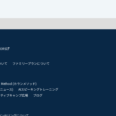
TORS
ついて
ファミリープランについて
an Method (カランメソッド)
リーニュース)
AIスピーキングトレーニング
イティブキャンプ広場
ブログ
ウンセリングについて