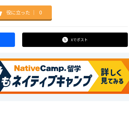
役に立った
｜
0
Xで
ポスト