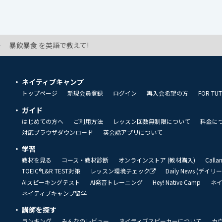
暴飲暴食 を英語で教えて!
ネイティブキャンプ
トップページ
新規会員登録
ログイン
再入会希望の方
FOR TU
ガイド
はじめての方へ
ご利用方法
レッスン回数無制限について
料金に
対応ブラウザダウンロード
英会話アプリについて
学習
教材を見る
コース・教材診断
オンラインストア (教材購入)
Call
TOEIC®L&R TEST対策
レッスン環境チェック
Daily News (デイ
AIスピーキングテスト
AI発音トレーニング
Hey! Native Camp
ネ
ネイティブキャンプ留学
講師を探す
ランキング
みんなのレビュー
ネイティブスピーカーについて
カ