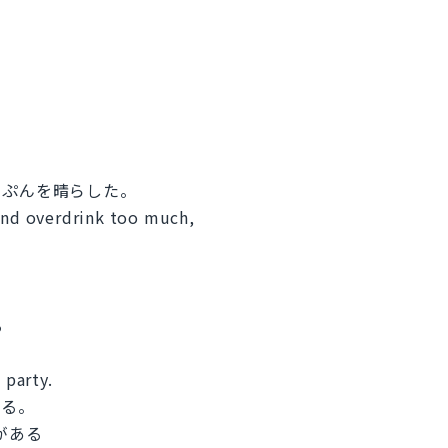
っぷんを晴らした。
 and overdrink too much,
る
 party.
ある。
所がある