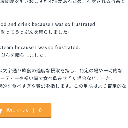
健康問題を引き起こす可能性があるため、推奨される行為で
ood and drink because I was so frustrated.
に耽ってうっぷんを晴らしました。
 steam because I was so frustrated.
っぷんを晴らしました。
nd drink」は文字通り飲食の過度な摂取を指し、特定の場や一時的な
パーティーや祝い事で食べ飲みすぎた場合など。一方、
、常習的な食べすぎや贅沢を指します。この単語はより否定的な
役に立った
｜
0