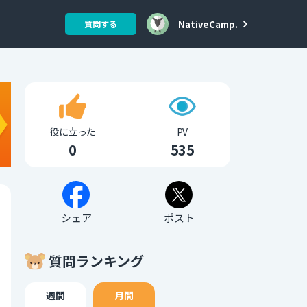
NativeCamp.
質問する
役に立った
PV
0
535
シェア
ポスト
質問ランキング
週間
月間