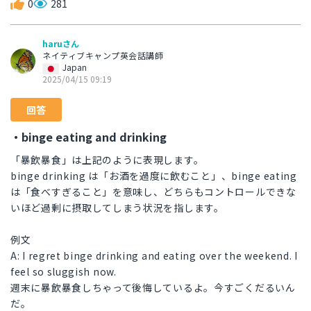
0
281
haruさん
ネイティブキャンプ英会話講師
Japan
2025/04/15 09:19
回答
・binge eating and drinking
「暴飲暴食」は上記のように表現します。
binge drinking は「お酒を過度に飲むこと」、binge eating
は「食べすぎること」を意味し、どちらもコントロールできな
いほど過剰に摂取してしまう状況を指します。
例文
A: I regret binge drinking and eating over the weekend. I
feel so sluggish now.
週末に暴飲暴食しちゃって後悔しているよ。今すごくだるいん
だ。