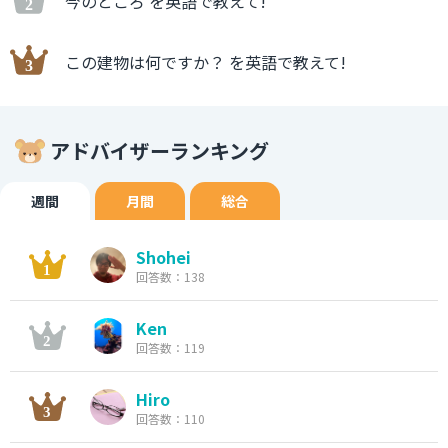
今のところ を英語で教えて!
この建物は何ですか？ を英語で教えて!
アドバイザーランキング
週間
月間
総合
Shohei
回答数：138
Ken
回答数：119
Hiro
回答数：110