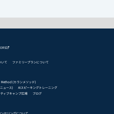
TORS
ついて
ファミリープランについて
an Method (カランメソッド)
リーニュース)
AIスピーキングトレーニング
イティブキャンプ広場
ブログ
ウンセリングについて