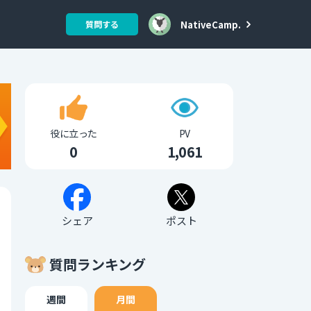
NativeCamp.
質問する
役に立った
PV
0
1,061
シェア
ポスト
質問ランキング
週間
月間