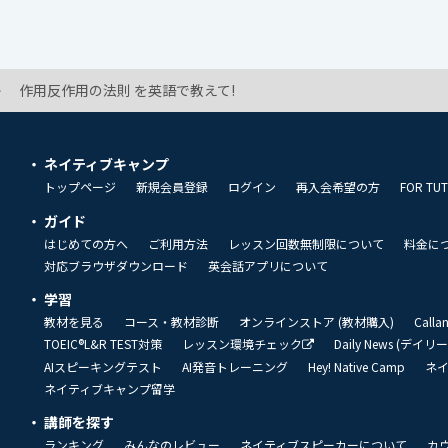
作用反作用の法則 を英語で教えて!
ネイティブキャンプ
トップページ
新規会員登録
ログイン
再入会希望の方
FOR TU
ガイド
はじめての方へ
ご利用方法
レッスン回数無制限について
料金に
対応ブラウザダウンロード
英会話アプリについて
学習
教材を見る
コース・教材診断
オンラインストア (教材購入)
Call
TOEIC®L&R TEST対策
レッスン環境チェック
Daily News (デイ
AIスピーキングテスト
AI発音トレーニング
Hey! Native Camp
ネ
ネイティブキャンプ留学
講師を探す
ランキング
みんなのレビュー
ネイティブスピーカーについて
カ