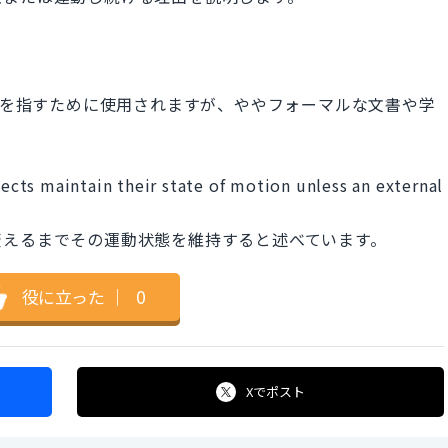
と同じ概念を指すために使用されますが、ややフォーマルな文書や学
jects maintain their state of motion unless an external
変えるまでその運動状態を維持すると述べています。
役に立った
｜
0
Xで
ポスト