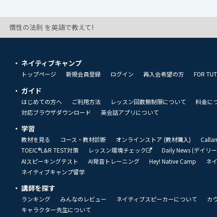
慣性の法則 を英語で教えて!
ネイティブキャンプ
トップページ
新規会員登録
ログイン
再入会希望の方
FOR TU
ガイド
はじめての方へ
ご利用方法
レッスン回数無制限について
料金に
対応ブラウザダウンロード
英会話アプリについて
学習
教材を見る
コース・教材診断
オンラインストア (教材購入)
Call
TOEIC®L&R TEST対策
レッスン環境チェック
Daily News (デイ
AIスピーキングテスト
AI発音トレーニング
Hey! Native Camp
ネ
ネイティブキャンプ留学
講師を探す
ランキング
みんなのレビュー
ネイティブスピーカーについて
カ
キャラクター先生について