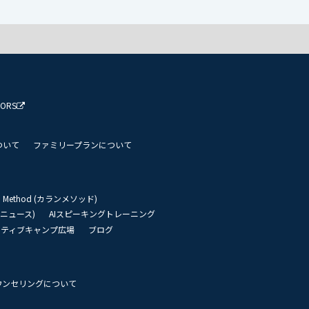
TORS
ついて
ファミリープランについて
an Method (カランメソッド)
リーニュース)
AIスピーキングトレーニング
イティブキャンプ広場
ブログ
ウンセリングについて