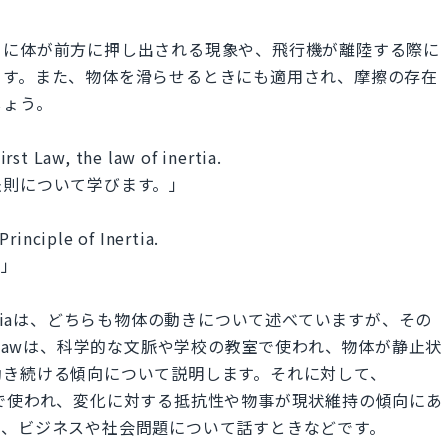
きに体が前方に押し出される現象や、飛行機が離陸する際に
ます。また、物体を滑らせるときにも適用され、摩擦の存在
しょう。
rst Law, the law of inertia.
法則について学びます。」
rinciple of Inertia.
。」
e of Inertiaは、どちらも物体の動きについて述べていますが、その
rst Lawは、科学的な文脈や学校の教室で使われ、物体が静止状
動き続ける傾向について説明します。それに対して、
一般的な文脈で使われ、変化に対する抵抗性や物事が現状維持の傾向にあ
ば、ビジネスや社会問題について話すときなどです。