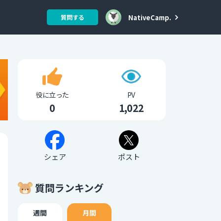
NativeCamp.
質問する
役に立った
PV
0
1,022
シェア
ポスト
質問ランキング
週間
月間