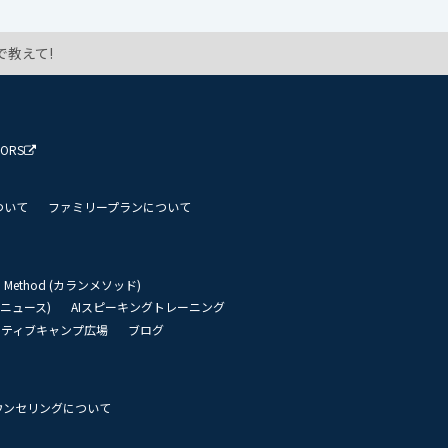
教えて!
TORS
ついて
ファミリープランについて
an Method (カランメソッド)
リーニュース)
AIスピーキングトレーニング
イティブキャンプ広場
ブログ
ウンセリングについて