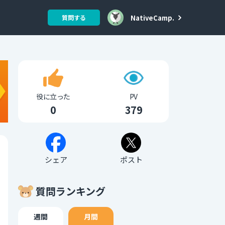
NativeCamp.
質問する
役に立った
PV
0
379
シェア
ポスト
質問ランキング
週間
月間