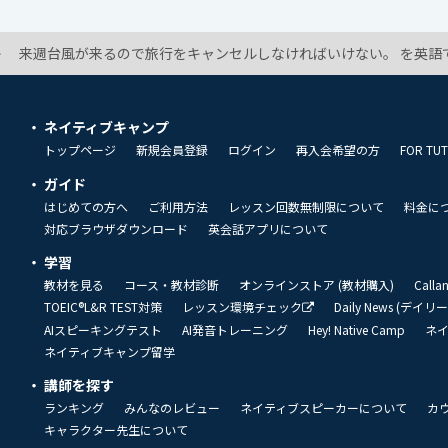
来週台風が来るので旅行をキャンセルしなければいけない。 を英語で
ネイティブキャンプ
トップページ
新規会員登録
ログイン
再入会希望の方
FOR TU
ガイド
はじめての方へ
ご利用方法
レッスン回数無制限について
料金に
対応ブラウザダウンロード
英会話アプリについて
学習
教材を見る
コース・教材診断
オンラインストア (教材購入)
Call
TOEIC®L&R TEST対策
レッスン環境チェック
Daily News (デイ
AIスピーキングテスト
AI発音トレーニング
Hey! Native Camp
ネ
ネイティブキャンプ留学
講師を探す
ランキング
みんなのレビュー
ネイティブスピーカーについて
カ
キャラクター先生について