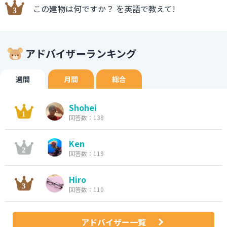
この建物は何ですか？ を英語で教えて!
アドバイザーランキング
週間
月間
総合
Shohei
回答数：138
Ken
回答数：119
Hiro
回答数：110
アドバイザー一覧