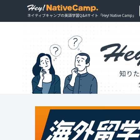
ネイティブキャンプの英語学習Q&Aサイト「Hey! Native Camp」