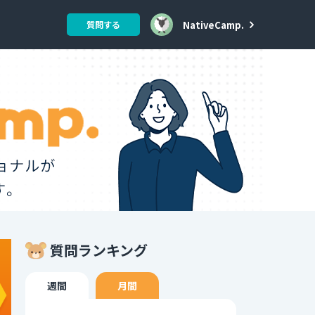
NativeCamp.
質問する
質問ランキング
週間
月間