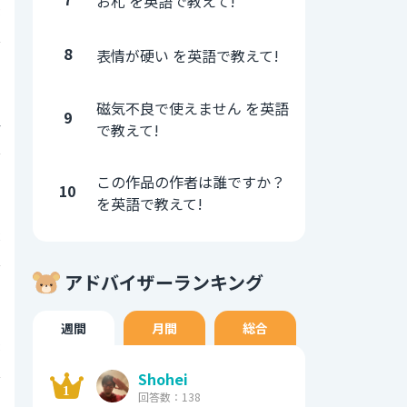
お札 を英語で教えて!
3
8
表情が硬い を英語で教えて!
0
磁気不良で使えません を英語
9
4
で教えて!
0
この作品の作者は誰ですか？
10
を英語で教えて!
2
アドバイザーランキング
0
週間
月間
総合
8
Shohei
0
回答数：138