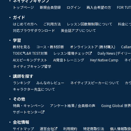
ネイティブキャンプ
トップページ
新規会員登録
ログイン
再入会希望の方
FOR TU
ガイド
はじめての方へ
ご利用方法
レッスン回数無制限について
料金に
対応ブラウザダウンロード
英会話アプリについて
学習
教材を見る
コース・教材診断
オンラインストア (教材購入)
Call
TOEIC®L&R TEST対策
レッスン環境チェック
Daily News (デイ
AIスピーキングテスト
AI発音トレーニング
Hey! Native Camp
ネ
ネイティブキャンプ留学
講師を探す
ランキング
みんなのレビュー
ネイティブスピーカーについて
カ
キャラクター先生について
その他
特典・キャンペーン
アンケート結果 / 会員様の声
Going Global
サポートセンター
会社情報
サイトマップ
運営会社
利用規約
特定商取引法
個人情報取扱