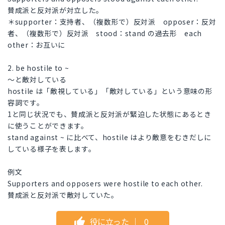
賛成派と反対派が対立した。
＊supporter：支持者、（複数形で）反対派 opposer：反対
者、（複数形で）反対派 stood：stand の過去形 each
other：お互いに
2. be hostile to ~
～と敵対している
hostile は「敵視している」「敵対している」という意味の形
容詞です。
1と同じ状況でも、賛成派と反対派が緊迫した状態にあるとき
に使うことができます。
stand against ~ に比べて、hostile はより敵意をむきだしに
している様子を表します。
例文
Supporters and opposers were hostile to each other.
賛成派と反対派で敵対していた。
役に立った
｜
0