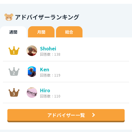
アドバイザーランキング
週間
月間
総合
Shohei
回答数：138
Ken
回答数：119
Hiro
回答数：110
アドバイザー一覧