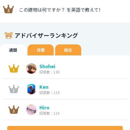
この建物は何ですか？ を英語で教えて!
アドバイザーランキング
週間
月間
総合
Shohei
回答数：138
Ken
回答数：119
Hiro
回答数：110