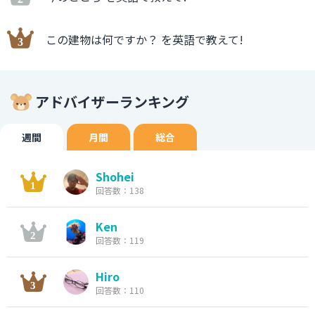
この建物は何ですか？ を英語で教えて!
アドバイザーランキング
週間
月間
総合
Shohei
回答数：138
Ken
回答数：119
Hiro
回答数：110