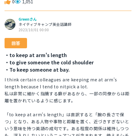
0
1,051
Greenさん
ネイティブキャンプ英会話講師
2023/10/01 00:00
回答
・to keep at arm's length
・to give someone the cold shoulder
・To keep someone at bay.
I think certain colleagues are keeping me at arm's
length because I tend to nitpick a lot.
私は非常に細かく指摘する癖があるから、一部の同僚からは距
離を置かれているように感じます。
「to keep at arm's length」は直訳すると「腕の長さで保
つ」となり、ある人物や事物と距離を置く、近づきすぎないと
いう意味を持つ英語の成句です。ある程度の関係は維持しつつ
も、深入りしないというニュアンスが含まれます。使えるシチ