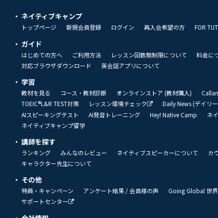
ネイティブキャンプ
トップページ
新規会員登録
ログイン
再入会希望の方
FOR TU
ガイド
はじめての方へ
ご利用方法
レッスン回数無制限について
料金に
対応ブラウザダウンロード
英会話アプリについて
学習
教材を見る
コース・教材診断
オンラインストア (教材購入)
Call
TOEIC®L&R TEST対策
レッスン環境チェック
Daily News (デイ
AIスピーキングテスト
AI発音トレーニング
Hey! Native Camp
ネ
ネイティブキャンプ留学
講師を探す
ランキング
みんなのレビュー
ネイティブスピーカーについて
カ
キャラクター先生について
その他
特典・キャンペーン
アンケート結果 / 会員様の声
Going Global
サポートセンター