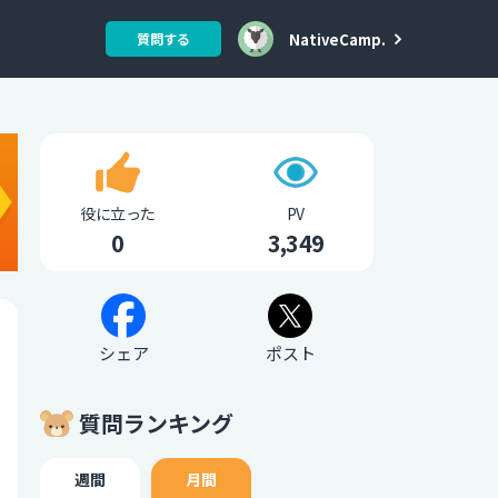
NativeCamp.
質問する
役に立った
PV
0
3,349
シェア
ポスト
質問ランキング
週間
月間