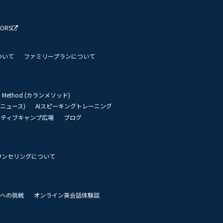
TORS
ついて
ファミリープランについて
an Method (カランメソッド)
リーニュース)
AIスピーキングトレーニング
イティブキャンプ広場
ブログ
ウンセリングについて
 世界への挑戦
オンライン英会話体験談