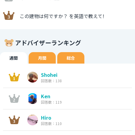
この建物は何ですか？ を英語で教えて!
アドバイザーランキング
週間
月間
総合
Shohei
回答数：138
Ken
回答数：119
Hiro
回答数：110