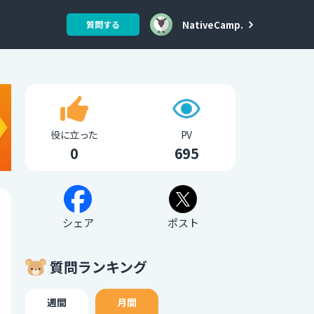
NativeCamp.
質問する
役に立った
PV
0
695
シェア
ポスト
質問ランキング
週間
月間