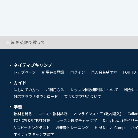
士気 を英語で教えて!
ネイティブキャンプ
トップページ
新規会員登録
ログイン
再入会希望の方
FOR TU
ガイド
はじめての方へ
ご利用方法
レッスン回数無制限について
料金に
対応ブラウザダウンロード
英会話アプリについて
学習
教材を見る
コース・教材診断
オンラインストア (教材購入)
Call
TOEIC®L&R TEST対策
レッスン環境チェック
Daily News (デイ
AIスピーキングテスト
AI発音トレーニング
Hey! Native Camp
ネ
ネイティブキャンプ留学