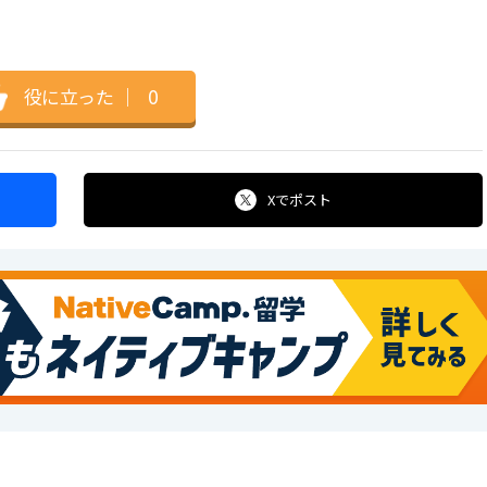
役に立った
｜
0
Xで
ポスト