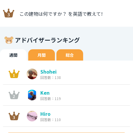
この建物は何ですか？ を英語で教えて!
アドバイザーランキング
週間
月間
総合
Shohei
回答数：138
Ken
回答数：119
Hiro
回答数：110