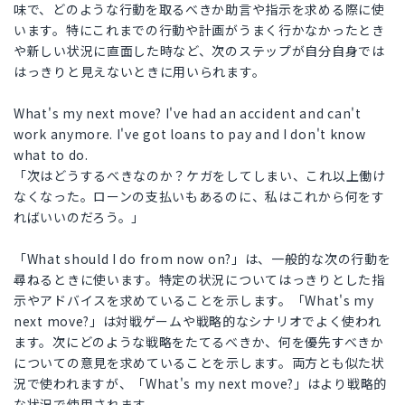
味で、どのような行動を取るべきか助言や指示を求める際に使
います。特にこれまでの行動や計画がうまく行かなかったとき
や新しい状況に直面した時など、次のステップが自分自身では
はっきりと見えないときに用いられます。
What's my next move? I've had an accident and can't
work anymore. I've got loans to pay and I don't know
what to do.
「次はどうするべきなのか？ケガをしてしまい、これ以上働け
なくなった。ローンの支払いもあるのに、私はこれから何をす
ればいいのだろう。」
「What should I do from now on?」は、一般的な次の行動を
尋ねるときに使います。特定の状況についてはっきりとした指
示やアドバイスを求めていることを示します。「What's my
next move?」は対戦ゲームや戦略的なシナリオでよく使われ
ます。次にどのような戦略をたてるべきか、何を優先すべきか
についての意見を求めていることを示します。両方とも似た状
況で使われますが、「What's my next move?」はより戦略的
な状況で使用されます。