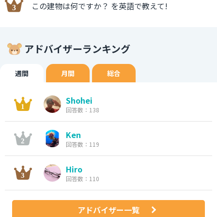
この建物は何ですか？ を英語で教えて!
アドバイザーランキング
週間
月間
総合
Shohei
回答数：138
Ken
回答数：119
Hiro
回答数：110
アドバイザー一覧