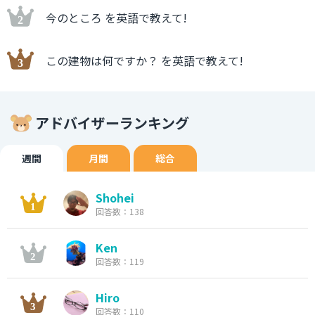
今のところ を英語で教えて!
この建物は何ですか？ を英語で教えて!
アドバイザーランキング
週間
月間
総合
Shohei
回答数：138
Ken
回答数：119
Hiro
回答数：110