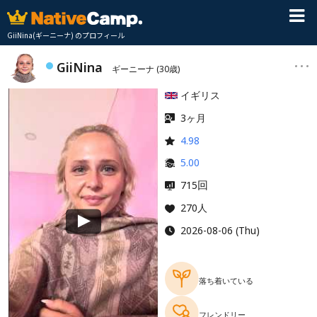
GiiNina(ギーニーナ) のプロフィール
GiiNina
ギーニーナ
(30歳)
イギリス
3ヶ月
4.98
5.00
回
715
270人
2026-08-06 (Thu)
落ち着いている
フレンドリー