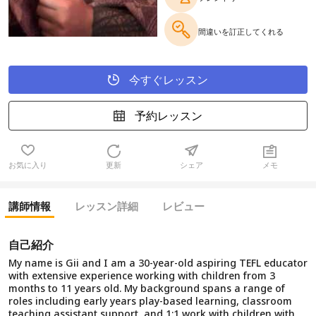
間違いを訂正してくれる
今すぐレッスン
予約レッスン
お気に入り
更新
シェア
メモ
講師情報
レッスン詳細
レビュー
自己紹介
My name is Gii and I am a 30-year-old aspiring TEFL educator
with extensive experience working with children from 3
months to 11 years old. My background spans a range of
roles including early years play-based learning, classroom
teaching assistant support, and 1:1 work with children with