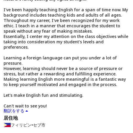
I've been happily teaching English for a span of time now. My
background includes teaching kids and adults of all ages.
Throughout my career, I've been recognized for my work
ethic. I teach in a manner that encourages the student to
speak without any fear of making mistakes.
Essentially, I center my attention on the class objectives while
taking into consideration my student's levels and
preferences.
Learning a foreign language can put you under a lot of
pressure.
However, learning should never be a source of pressure or
stress, but rather a rewarding and fulfilling experience.
Making learning English more meaningful is a fantastic way
to keep yourself motivated and engaged in the process.
Let's make English fun and stimulating.
Can't wait to see you!
翻訳をする
居住地
フィリピン
•
セブ市