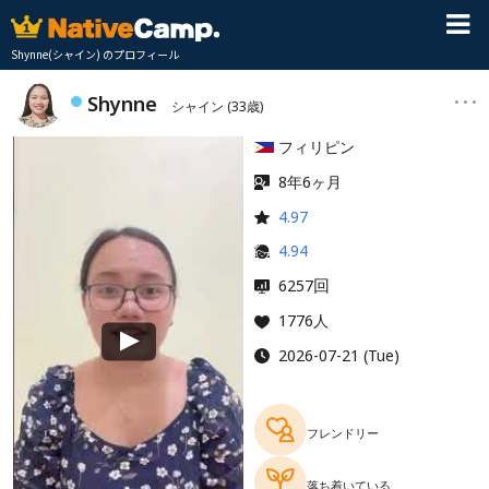
Shynne(シャイン) のプロフィール
Shynne
シャイン
(33歳)
フィリピン
8年6ヶ月
4.97
4.94
回
6257
1776人
2026-07-21 (Tue)
フレンドリー
落ち着いている