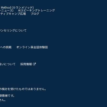
an Method (カランメソッド)
イリーニュース)
AIスピーキングトレーニング
イティブキャンプ広場
ブログ
ウンセリングについて
 世界への挑戦
オンライン英会話体験談
扱いについて
採用情報
の検討を受けたものではありません。
の登録商標です。
せん。