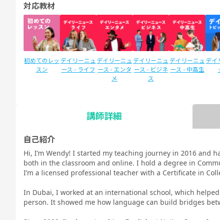
対応教材
初めてのレッ
デイリーニュ
デイリーニュ
デイリーニュ
デイリーニュ
デイ
スン
ース - ライフ
ース - エンタ
ース - ビジネ
ース - 中高生
メ
ス
講師詳細
SIDE by SIDE
Callan for
新文法 中
新文法 中
カランメソッ
スタ
(サイドバイ
Kids (カラン
2（教科書準
3（教科書準
ド
リEN
自己紹介
サイド)
キッズ)
拠）
拠）
新日
Hi, I’m Wendy! I started my teaching journey in 2016 and ha
コース
both in the classroom and online. I hold a degree in Commu
I’m a licensed professional teacher with a Certificate in Col
In Dubai, I worked at an international school, which helped
person. It showed me how language can build bridges bet
TOEIC®L&R
TOEIC®L&R
TO
スピーキング
スピーキング
スピーキング