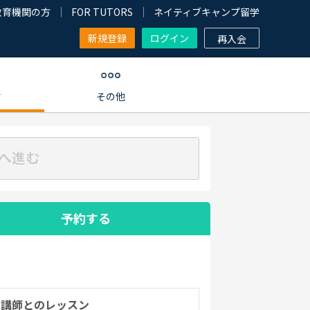
教育機関の方
FOR TUTORS
ネイティブキャンプ留学
新規登録
ログイン
再入会
す
その他
へ進む
予約する
の講師とのレッスン