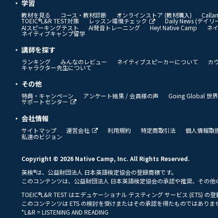
学習
教材を見る
コース・教材診断
オンラインストア (教材購入)
Call
TOEIC®L&R TEST対策
レッスン環境チェック
Daily News (デ
AIスピーキングテスト
AI発音トレーニング
Hey! Native Camp
ネ
ネイティブキャンプ留学
講師を探す
ランキング
みんなのレビュー
ネイティブスピーカーについて
カ
キャラクター先生について
その他
特典・キャンペーン
アンケート結果 / 会員様の声
Going Global
サポートセンター
会社情報
サイトマップ
運営会社
利用規約
特定商取引法
個人情報取
私達のビジョン
Copyright © 2026 Native Camp, Inc. All Rights Reserved.
英検®は、公益財団法人 日本英語検定協会の登録商標です。
このコンテンツは、公益財団法人 日本英語検定協会の承認や推奨、その他
TOEIC®L&R TEST はエデュケーショナル テスティング サービス (ETS) 
このコンテンツは ETS の検討を受けまたはその承認を得たものではありま
*L&R = LISTENING AND READING