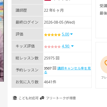
受講
講師歴
22 年6 ヶ月
最後
最終ログイン
2026-08-05 (Wed)
評価
5.00
キッズ評価
4.90
総レッスン数
25975 回
回
3507
講師キャンセル率を見
予約レッスン
る
フレ
お気に入り数
4641件
こども対応可
フリートークが得意