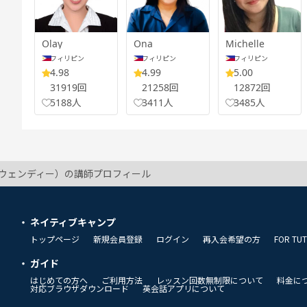
Olay
Ona
Michelle
フィリピン
フィリピン
フィリピン
4.98
4.99
5.00
31919回
21258回
12872回
5188人
3411人
3485人
y（ウェンディー）の講師プロフィール
ネイティブキャンプ
トップページ
新規会員登録
ログイン
再入会希望の方
FOR TU
ガイド
はじめての方へ
ご利用方法
レッスン回数無制限について
料金に
対応ブラウザダウンロード
英会話アプリについて