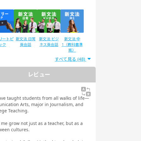
リートピ
新文法 日常
新文法 ビジ
新文法 中
ック
英会話
ネス英会話
1（教科書準
拠）
すべて見る (48)
レビュー
ディサプ
スタディサプ
英検®二次試
IELTSスピー
GLISH
リENGLISH
験対策
キング対策
常英会話
ビジネス英語
ve taught students from all walks of life—
 Daily
コース Daily
nication Arts, major in Journalism, and
教材
教材
lege Teaching.
 me grow not just as a teacher, but as a
ween cultures.
EIC®
文法
イラストで学
トピックトー