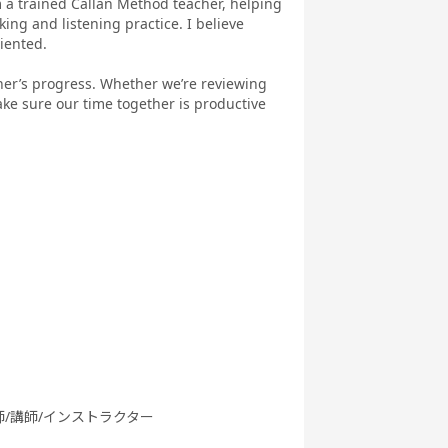
m a trained Callan Method teacher, helping
eaking
ぶ英文法
ク
st対策
ing and listening practice. I believe
riented.
ner’s progress. Whether we’re reviewing
ake sure our time together is productive
行英会話
新旅行英会話
新旅行英会話
世界一周旅行
基礎
実践
s Go (レ
都道府県教材
フリートーク
職種別英会話
ツゴー)
基礎
師/講師/インストラクター