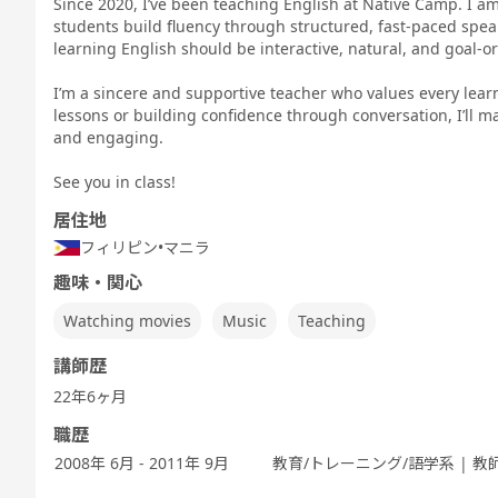
Since 2020, I’ve been teaching English at Native Camp. I a
Sp
TEST 600点
TEST 800点
テスト対策
テスト対策
テスト対策
Te
students build fluency through structured, fast-paced speak
対策（新形
対策（新形
日常英会話
ビジネス英会
中高生英会話
式)
式)
話
learning English should be interactive, natural, and goal-o
I’m a sincere and supportive teacher who values every lear
lessons or building confidence through conversation, I’ll m
and engaging.
スピーキング
発音トレーニ
発音トレーニ
発音トレーニ
実践発音
旅
ング 基礎 - ア
ング 発展 - ア
ング 実践 - ア
See you in class!
メリカ英語 -
メリカ英語 -
メリカ英語 -
居住地
フィリピン
•
マニラ
趣味・関心
5分間ディス
ビジネス英会
キッズ - 基本
キッズ - 絵本
キッズ - ゲー
Let'
Watching movies
Music
Teaching
カッション
話
のえいご
のえいご
ムでえいご
ッ
講師歴
22年6ヶ月
職歴
職種別英会話
ワーホリ英会
ワーホリ英会
2008年 6月 - 2011年 9月
教育/トレーニング/語学系 | 教
実践
話 基礎
話 実践