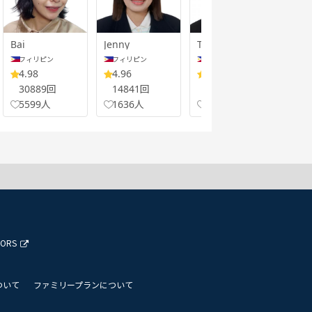
Bai
Jenny
Tin
Jinks
フィリピン
フィリピン
フィリピン
フ
4.98
4.96
5.00
4.
30889回
14841回
25580回
37
5599人
1636人
3972人
68
TORS
ついて
ファミリープランについて