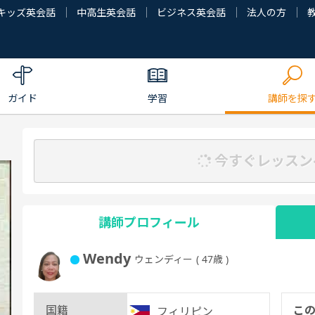
キッズ英会話
中高生英会話
ビジネス英会話
法人の方
ガイド
学習
講師を探
今すぐレッスン
講師プロフィール
Wendy
ウェンディー
( 47歳 )
国籍
こ
フィリピン