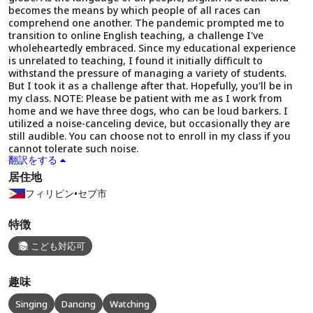
becomes the means by which people of all races can
comprehend one another. The pandemic prompted me to
transition to online English teaching, a challenge I've
wholeheartedly embraced. Since my educational experience
is unrelated to teaching, I found it initially difficult to
withstand the pressure of managing a variety of students.
But I took it as a challenge after that. Hopefully, you'll be in
my class. NOTE: Please be patient with me as I work from
home and we have three dogs, who can be loud barkers. I
utilized a noise-canceling device, but occasionally they are
still audible. You can choose not to enroll in my class if you
cannot tolerate such noise.
翻訳をする
居住地
フィリピン
•
セブ市
特徴
こども対応可
趣味
Singing
Dancing
Watching