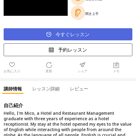
聞き上手
今すぐレッスン
予約レッスン
お気に入り
更新
シェア
メモ
講師情報
レッスン詳細
レビュー
自己紹介
Hello, I'm Mico, a Hotel and Restaurant Management
graduate with three years of experience as a hotel
receptionist. My stay at the hotel opened my eyes to the value
of English while interacting with people from around the
globe. As the language of all people, English is crucial and