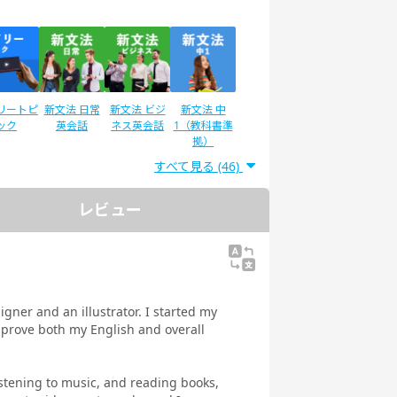
リートピ
新文法 日常
新文法 ビジ
新文法 中
ック
英会話
ネス英会話
1（教科書準
拠）
すべて見る (46)
レビュー
®二次試
IELTSスピー
スピーキング
スピーキング
験対策
キング対策
テスト対策
テスト対策
日常英会話
ビジネス英会
話
igner and an illustrator. I started my
prove both my English and overall
istening to music, and reading books,
ストで学
トピックトー
スピーキング
発音トレーニ