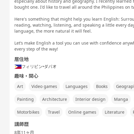
especially about history and geography. I recently learned 
Speaking
TEST 600点
TEST 800点
テスト対策
ぶ
Test対策
bought one. I'd like to travel all around the Philippines on 
対策（新形
対策（新形
中高生英会話
式)
式)
Here's something that might help you learn English: Surrou
reading, watching, listening, and speaking a little every d
language, the more natural it will feel.
Let’s make English a tool you can use with confidence anyw
発音トレーニ
発音トレーニ
実践発音
旅行英会話
新旅行英会話
新旅
ング 発展 - ア
ング 実践 - ア
基礎
every step of the way!
メリカ英語 -
メリカ英語 -
居住地
フィリピン
•
ダバオ
趣味・関心
キッズ - 基本
キッズ - 絵本
キッズ - ゲー
Let's Go (レ
都道府県教材
フリ
Art
Video games
Languages
Books
Geograp
のえいご
のえいご
ムでえいご
ッツゴー)
Painting
Architecture
Interior design
Manga
Motorbikes
Travel
Online games
Literature
ワーホリ英会
講師歴
話 実践
8年11ヶ月