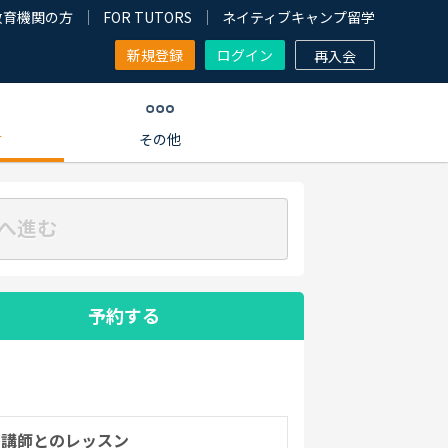
教育機関の方
FOR TUTORS
ネイティブキャンプ留学
新規登録
ログイン
再入会
す
その他
へ進む
予約する
の講師とのレッスン