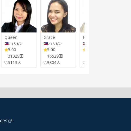
Queen
Grace
Haze
Gra
フィリピン
フィリピン
フィリピン
ア
5.00
5.00
4.99
4.
31329回
16529回
44716回
18
5113人
3804人
9412人
55
TORS