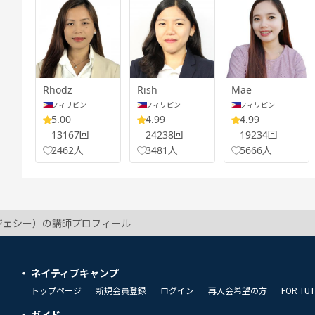
Rhodz
Rish
Mae
フィリピン
フィリピン
フィリピン
5.00
4.99
4.99
13167回
24238回
19234回
2462人
3481人
5666人
e（ジェシー）の講師プロフィール
ネイティブキャンプ
トップページ
新規会員登録
ログイン
再入会希望の方
FOR TU
ガイド