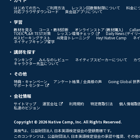
はじめての方へ
ご利用方法
レッスン回数無制限について
料金に
対応ブラウザダウンロード
英会話アプリについて
学習
教材を見る
コース・教材診断
オンラインストア (教材購入)
Call
TOEIC®L&R TEST対策
レッスン環境チェック
Daily News (デ
AIスピーキングテスト
AI発音トレーニング
Hey! Native Camp
ネ
ネイティブキャンプ留学
講師を探す
ランキング
みんなのレビュー
ネイティブスピーカーについて
カ
キャラクター先生について
その他
特典・キャンペーン
アンケート結果 / 会員様の声
Going Global
サポートセンター
会社情報
サイトマップ
運営会社
利用規約
特定商取引法
個人情報取
私達のビジョン
Copyright © 2026 Native Camp, Inc. All Rights Reserved.
英検®は、公益財団法人 日本英語検定協会の登録商標です。
このコンテンツは、公益財団法人 日本英語検定協会の承認や推奨、その他