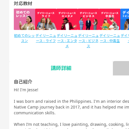
対応教材
初めてのレッ
デイリーニュ
デイリーニュ
デイリーニュ
デイリーニュ
デイ
スン
ース - ライフ
ース - エンタ
ース - ビジネ
ース - 中高生
メ
ス
講師詳細
SIDE by SIDE
新文法 中
新文法 中
スタディサプ
スタディサプ
英検
(サイドバイ
2（教科書準
3（教科書準
リENGLISH
リENGLISH
自己紹介
サイド)
拠）
拠）
新日常英会話
ビジネス英語
Hi! I'm Jesse!
コース Daily
コース Daily
教材
教材
I was born and raised in the Philippines. I'm an interior des
Native Camp journey back in 2017, and it has helped me im
communication skills.
When I’m not teaching, I love painting, drawing, cooking, l
TOEIC®L&R
TOEIC®L&R
TOEIC®
スピーキング
文法
イラ