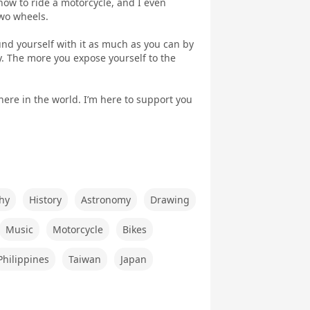
how to ride a motorcycle, and I even
英文法
ク
ング 基礎 - ア
two wheels.
メリカ英語 -
nd yourself with it as much as you can by
ay. The more you expose yourself to the
here in the world. I’m here to support you
行英会話
世界一周旅行
5分間ディス
ビジネス英会
実践
カッション
話
ートーク
職種別英会話
職種別英会話
ワーホリ英会
hy
History
Astronomy
Drawing
基礎
実践
話 基礎
Music
Motorcycle
Bikes
Philippines
Taiwan
Japan