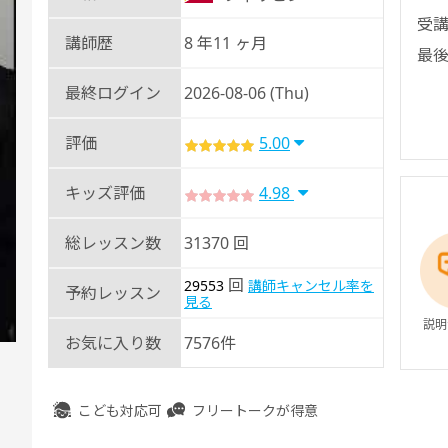
受講
講師歴
8 年11 ヶ月
最後
最終ログイン
2026-08-06 (Thu)
評価
5.00
キッズ評価
4.98
総レッスン数
31370 回
回
29553
講師キャンセル率を
予約レッスン
見る
説明
お気に入り数
7576件
こども対応可
フリートークが得意