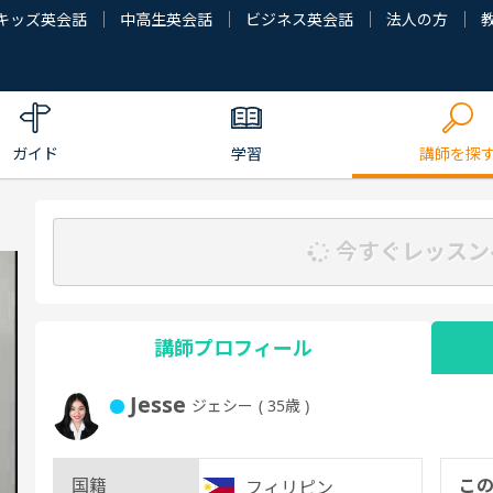
キッズ英会話
中高生英会話
ビジネス英会話
法人の方
ガイド
学習
講師を探
今すぐレッスン
講師プロフィール
Jesse
ジェシー
( 35歳 )
国籍
こ
フィリピン