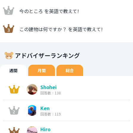
今のところ を英語で教えて!
この建物は何ですか？ を英語で教えて!
アドバイザーランキング
週間
月間
総合
Shohei
回答数：138
Ken
回答数：119
Hiro