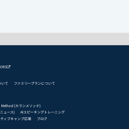
TORS
ついて
ファミリープランについて
an Method (カランメソッド)
リーニュース)
AIスピーキングトレーニング
イティブキャンプ広場
ブログ