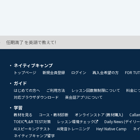
任期満了 を英語で教えて!
ネイティブキャンプ
トップページ
新規会員登録
ログイン
再入会希望の方
FOR TU
ガイド
はじめての方へ
ご利用方法
レッスン回数無制限について
料金に
対応ブラウザダウンロード
英会話アプリについて
学習
教材を見る
コース・教材診断
オンラインストア (教材購入)
Call
TOEIC®L&R TEST対策
レッスン環境チェック
Daily News (デイ
AIスピーキングテスト
AI発音トレーニング
Hey! Native Camp
ネ
ネイティブキャンプ留学