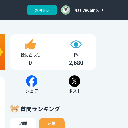
NativeCamp.
質問する
役に立った
PV
0
2,680
シェア
ポスト
質問ランキング
週間
月間