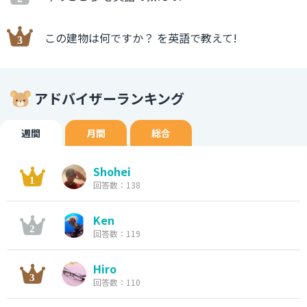
この建物は何ですか？ を英語で教えて!
アドバイザーランキング
週間
月間
総合
Shohei
回答数：138
Ken
回答数：119
Hiro
回答数：110