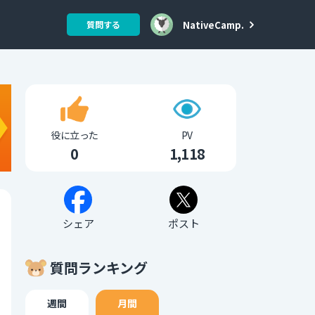
NativeCamp.
質問する
役に立った
PV
0
1,118
シェア
ポスト
質問ランキング
週間
月間