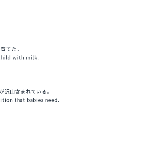
で育てた。
child with milk.
養が沢山含まれている。
rition that babies need.