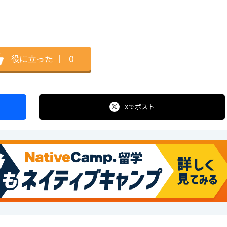
役に立った
｜
0
Xで
ポスト