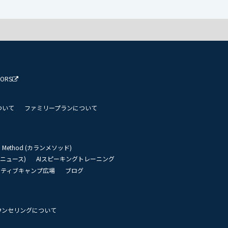
TORS
ついて
ファミリープランについて
an Method (カランメソッド)
リーニュース)
AIスピーキングトレーニング
イティブキャンプ広場
ブログ
ウンセリングについて