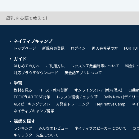
母乳 を英語で教えて!
ネイティブキャンプ
トップページ
新規会員登録
ログイン
再入会希望の方
FOR TU
ガイド
はじめての方へ
ご利用方法
レッスン回数無制限について
料金に
対応ブラウザダウンロード
英会話アプリについて
学習
教材を見る
コース・教材診断
オンラインストア (教材購入)
Call
TOEIC®L&R TEST対策
レッスン環境チェック
Daily News (デイ
AIスピーキングテスト
AI発音トレーニング
Hey! Native Camp
ネ
ネイティブキャンプ留学
講師を探す
ランキング
みんなのレビュー
ネイティブスピーカーについて
カ
キャラクター先生について