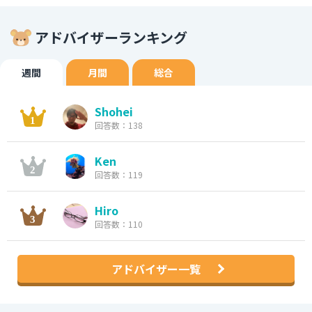
アドバイザーランキング
週間
月間
総合
Shohei
回答数：138
Ken
回答数：119
Hiro
回答数：110
アドバイザー一覧