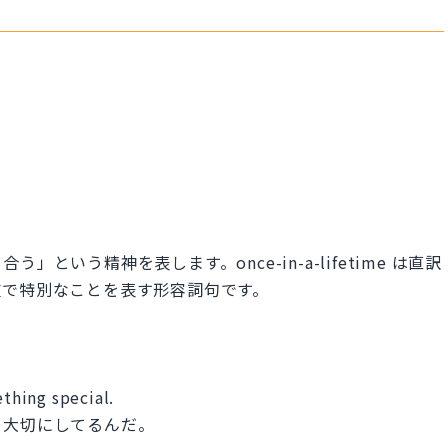
。
という精神を表します。once-in-a-lifetime は直訳
重で特別なことを表す形容詞句です。
ething special.
て大切にしてるんだ。