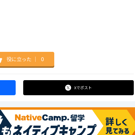
役に立った
｜
0
Xで
ポスト