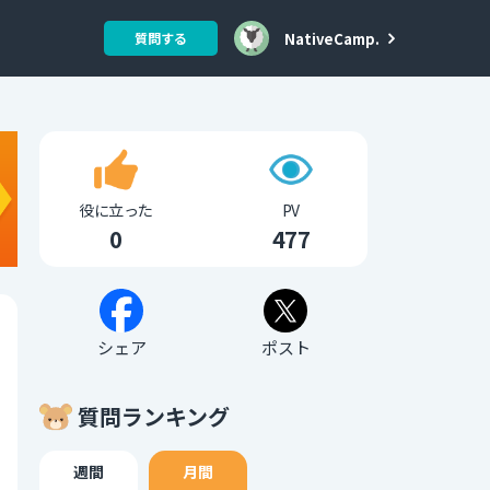
NativeCamp.
質問する
役に立った
PV
0
477
シェア
ポスト
質問ランキング
週間
月間