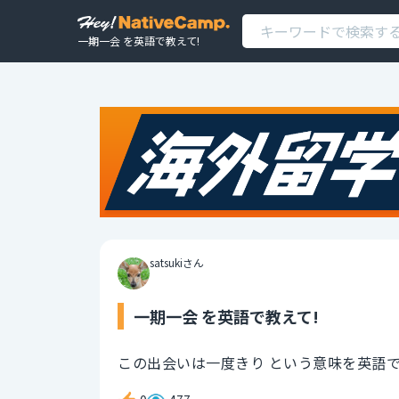
一期一会 を英語で教えて!
satsukiさん
一期一会 を英語で教えて!
この出会いは一度きり という意味を英語