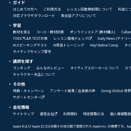
ガイド
はじめての方へ
ご利用方法
レッスン回数無制限について
料金に
対応ブラウザダウンロード
英会話アプリについて
学習
教材を見る
コース・教材診断
オンラインストア (教材購入)
Call
TOEIC®L&R TEST対策
レッスン環境チェック
Daily News (デイ
AIスピーキングテスト
AI発音トレーニング
Hey! Native Camp
ネ
ネイティブキャンプ留学
講師を探す
ランキング
みんなのレビュー
ネイティブスピーカーについて
カ
キャラクター先生について
その他
特典・キャンペーン
アンケート結果 / 会員様の声
Going Global
サポートセンター
会社情報
サイトマップ
運営会社
利用規約
特定商取引法
個人情報取扱
Apple および Apple ロゴは米国その他の国で登録された Apple Inc. の商標です。App 