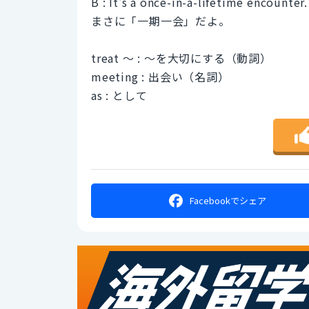
B : It's a once-in-a-lifetime encounter.
まさに「一期一会」だよ。
treat 〜 : 〜を大切にする（動詞）
meeting : 出会い（名詞）
as : として
Facebookで
シェア