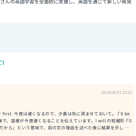
皆さんの英語学習を全面的に支援し、英語を通じて新しい発見
！
!
2024/06/07 22:22
e dinner first. 今夜は遅くなるので、夕食は先に済ませておいて。 I'll be
意味で、話者が今夜遅くなることを伝えています。I will の短縮形 I'll
は「だから」という意味で、前の文の理由を述べた後に結果を示しま