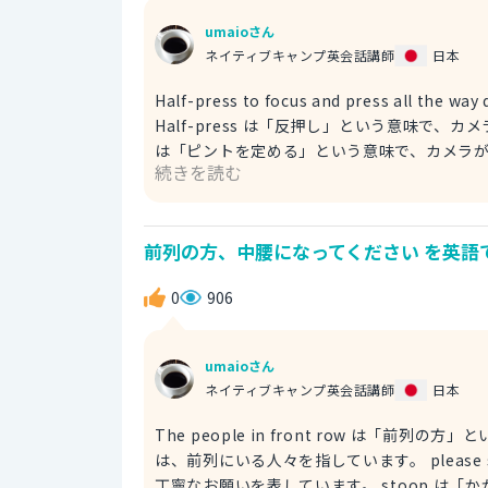
umaioさん
ネイティブキャンプ英会話講師
日本
Half-press to focus and press all the way down. 反押しでピントを定めて、それから
Half-press は「反押し」という意味で、カ
は「ピントを定める」という意味で、カメラが
続きを読む
いう意味で使われます。 press all the
ンを完全に押し込む操作を指します。 例文 To take a clear photo, half-press to focus, and press all the
way down. 鮮明な写真を撮るには、反押
前列の方、中腰になってください を英語
0
906
umaioさん
ネイティブキャンプ英会話講師
日本
The people in front row は「
は、前列にいる人々を指しています。 pleas
丁寧なお願いを表しています。 stoop は