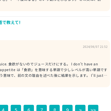
写真撮影やイベントなどで
row, please stoop ,
 clearly. 前列の方、中腰になってください、そうすれば皆がはっきりと見えま
語で教えて!
2024/06/07 21:52
 juice. 食欲がないのでジュースだけにする。 I don't have an
。 appetite は「食欲」を意味する単語で少しレベルが高い単語です
意味で、前の文の理由を述べた後に結果を示します。 I'll just
では「ジュースだけを飲む」と言っています。 juice は日本語と同
4
5
6
7
8
9
>
>>