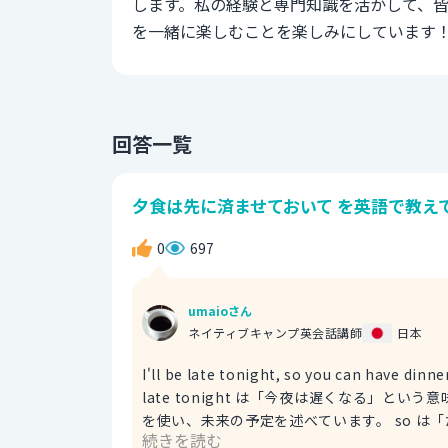
します。私の経験と専門知識を活かして、
を一緒に楽しむことを楽しみにしています
回答一覧
夕食は先に済ませておいて を英語で教えて
0
697
umaioさん
ネイティブキャンプ英会話講師
日本
I'll be late tonight, so you can hav
late tonight は「今夜は遅くなる」という
を使い、未来の予定を述べています。 so 
続きを読む
す。 you can have dinner first は「夕食は先に済ませておいて」という意味で、相手に先に夕食を取ることを