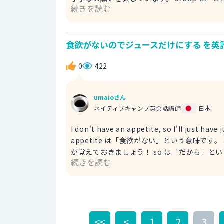
続きを読む
にいる人々に対して中腰になるようにお願いする表現です。 具体的な状況としては、
後ろの人々の視界を確保するために使われることが多いです。 例文 The people in front 
so that everyone can be seen
食欲がないのでジュースだけにする を英
す。
0
422
umaioさん
ネイティブキャンプ英会話講師
日本
I don't have an appetite, so I'll just have
appetite は「食欲がない」という意味です
が覚えておきましょう！ so は「だから」という
続きを読む
have は「～だけにする」という意味で、ここ
じで「ジュース」を意味します。 例文 I don't have an appetite, so I'll just have juice for breakfast. 食欲
がないので朝食はジュースだけにする。
<<
<
1
2
3