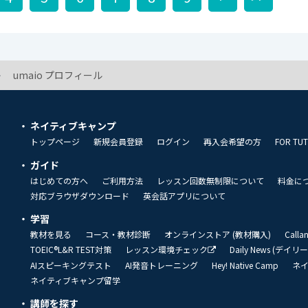
umaio プロフィール
ネイティブキャンプ
トップページ
新規会員登録
ログイン
再入会希望の方
FOR TU
ガイド
はじめての方へ
ご利用方法
レッスン回数無制限について
料金に
対応ブラウザダウンロード
英会話アプリについて
学習
教材を見る
コース・教材診断
オンラインストア (教材購入)
Call
TOEIC®L&R TEST対策
レッスン環境チェック
Daily News (デイ
AIスピーキングテスト
AI発音トレーニング
Hey! Native Camp
ネ
ネイティブキャンプ留学
講師を探す