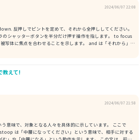
2024/06/07 22:08
全押ししてください。
メラのシャッターボタンを半分だけ押す操作を指します。 to focus
被写体に焦点を合わせることを示します。 and は「それから」と
 way down は「下いっぱいまで押して」という意味で、シャッターボタ
しでピントを定めてから全押ししてください。
で教えて!
2024/06/07 21:58
前列の方」という意味で、対象となる人々を具体的に示しています。 ここで
e stoop は「中腰になってください」という意味で、相手に対する
「かがむ」や「中腰になる」という動作を示します。 この文は、前列