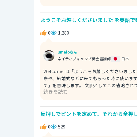
提案しています。can を使うことで、相手に
め、相手が先に夕食を取るように促す表現です。 例文 I'll be late tonight, so you can have dinner firs
ようこそお越しくださいました を英語で
don't wait for me. 今夜は遅くな
0
1,280
umaioさん
ネイティブキャンプ英会話講師
日本
Welcome は「ようこそお越しくださいま
際や、結婚式などに来てもらった時に使います。 to
て」を意味します。 文脈としてこの省略され
続きを読む
使って訪問者を温かく迎えることができます
使われます。 例文 Welcome to our Japanese hotel. We hope you enjoy your stay. ようこそお越しください
ました。ご滞在を楽しんでいただけると幸い
反押しでピントを定めて、それから全押し
0
529