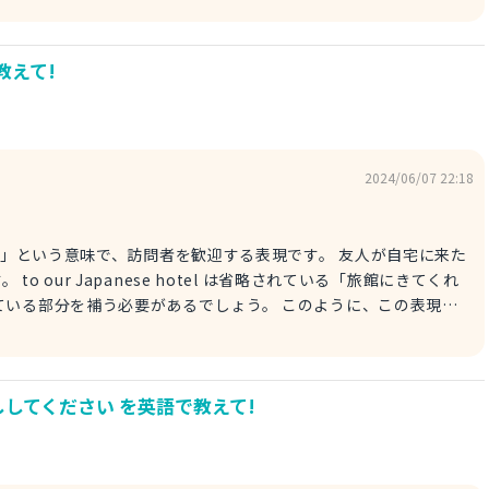
許可を与えるニュアンスがあります。 この文は、自分が遅くなるた
t and
教えて!
るので、夕食は先に済ませて、私を待たなくていいよ。
2024/06/07 22:18
した」という意味で、訪問者を歓迎する表現です。 友人が自宅に来た
 our Japanese hotel は省略されている「旅館にきてくれ
ている部分を補う必要があるでしょう。 このように、この表現を
。ホテルや宿泊施設などで、ゲストに対する最初の挨拶としてよく
です。
してください を英語で教えて!