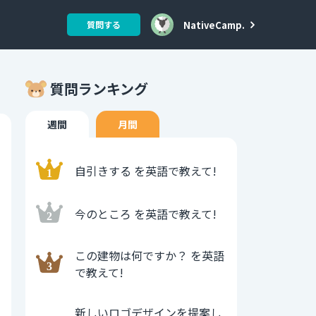
NativeCamp.
質問する
質問ランキング
週間
月間
自引きする を英語で教えて!
今のところ を英語で教えて!
この建物は何ですか？ を英語
で教えて!
新しいロゴデザインを提案し