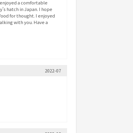
I enjoyed a comfortable
y's hatch in Japan. I hope
ood for thought. I enjoyed
talking with you. Have a
2022-07