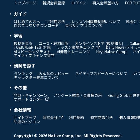
トップページ
新規会員登録
ログイン
再入会希望の方
FOR TU
ガイド
はじめての方へ
ご利用方法
レッスン回数無制限について
料金に
対応ブラウザダウンロード
英会話アプリについて
学習
教材を見る
コース・教材診断
オンラインストア (教材購入)
Call
TOEIC®L&R TEST対策
レッスン環境チェック
Daily News (デ
AIスピーキングテスト
AI発音トレーニング
Hey! Native Camp
ネ
ネイティブキャンプ留学
講師を探す
ランキング
みんなのレビュー
ネイティブスピーカーについて
カ
キャラクター先生について
その他
特典・キャンペーン
アンケート結果 / 会員様の声
Going Global
サポートセンター
会社情報
サイトマップ
運営会社
利用規約
特定商取引法
個人情報取
私達のビジョン
Copyright © 2026 Native Camp, Inc. All Rights Reserved.