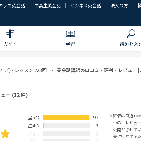
キッズ英会話
中高生英会話
ビジネス英会話
法人の方
ガイド
学習
講師を探
ャズ) - レッスン 223回
英会話講師の口コミ・評判・レビュー | J
ビュー
(12 件)
評価は直近10
星5つ
97
つの「レビュ
星4つ
3
公開とさせて
星3つ
0
善に役立てる