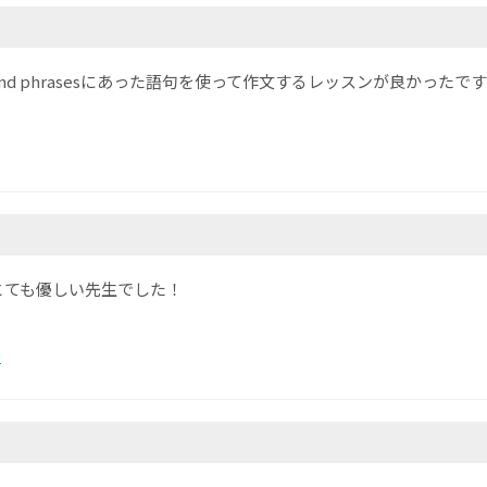
and phrasesにあった語句を使って作文するレッスンが良かったで
とても優しい先生でした！
)