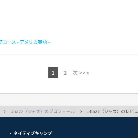
コース - アメリカ英語 -
1
2
次 >>
Jhazz（ジャズ）のプロフィール
Jhazz（ジャズ）のレビ
ネイティブキャンプ