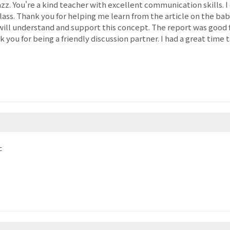
azz. You're a kind teacher with excellent communication skills. 
lass. Thank you for helping me learn from the article on the bab
ll understand and support this concept. The report was good f
k you for being a friendly discussion partner. I had a great time 
た