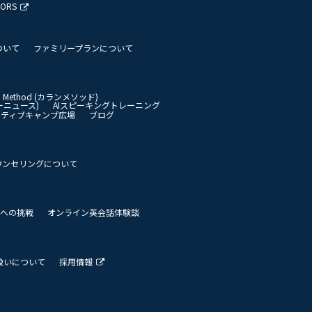
TORS
ついて
ファミリープランについて
an Method (カランメソッド)
イリーニュース)
AIスピーキングトレーニング
イティブキャンプ広場
ブログ
ウンセリングについて
 世界への挑戦
オンライン英会話体験談
扱いについて
採用情報