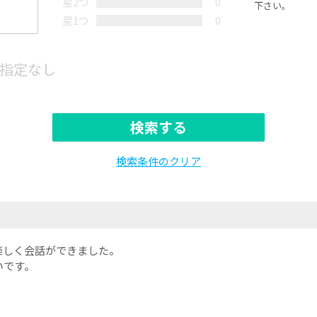
星2つ
0
下さい。
星1つ
0
指定なし
検索する
検索条件のクリア
楽しく会話ができました。
いです。