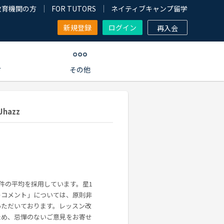
教育機関の方
FOR TUTORS
ネイティブキャンプ留学
新規登録
ログイン
再入会
す
その他
hazz
0件の平均を採用しています。星1
ーコメント」については、原則非
いただいております。レッスン改
ため、忌憚のないご意見をお寄せ