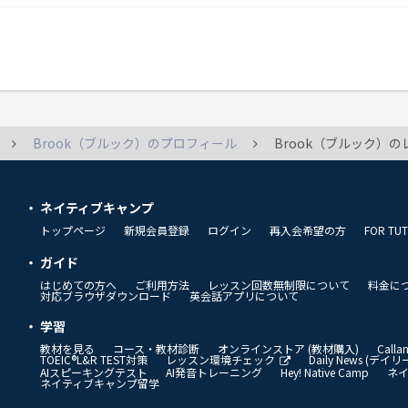
Brook（ブルック）のプロフィール
Brook（ブルック）の
ネイティブキャンプ
トップページ
新規会員登録
ログイン
再入会希望の方
FOR TU
ガイド
はじめての方へ
ご利用方法
レッスン回数無制限について
料金に
対応ブラウザダウンロード
英会話アプリについて
学習
教材を見る
コース・教材診断
オンラインストア (教材購入)
Call
TOEIC®L&R TEST対策
レッスン環境チェック
Daily News (デ
AIスピーキングテスト
AI発音トレーニング
Hey! Native Camp
ネ
ネイティブキャンプ留学