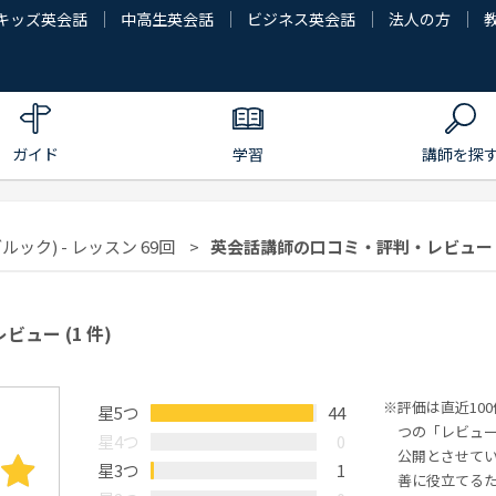
キッズ英会話
中高生英会話
ビジネス英会話
法人の方
ガイド
学習
講師を探
ルック) - レッスン 69回
英会話講師の口コミ・評判・レビュー | 
レビュー
(1 件)
評価は直近10
星5つ
44
つの「レビュ
星4つ
0
公開とさせて
星3つ
1
善に役立てる