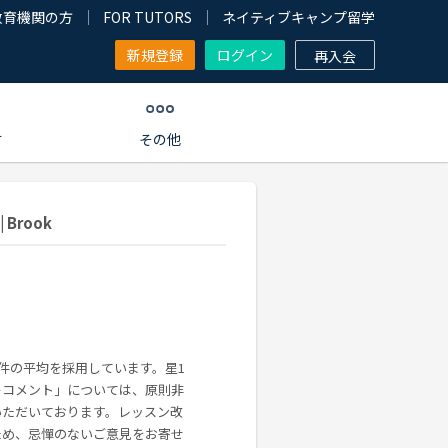
教育機関の方
FOR TUTORS
ネイティブキャンプ留学
新規登録
ログイン
再入会
す
その他
Brook
0件の平均を採用しています。星1
ーコメント」については、原則非
いただいております。レッスン改
ため、忌憚のないご意見をお寄せ