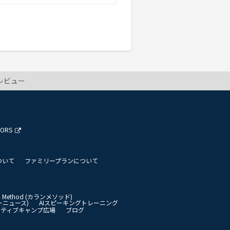
レビュー
TORS
ついて
ファミリープランについて
an Method (カランメソッド)
イリーニュース)
AIスピーキングトレーニング
イティブキャンプ広場
ブログ