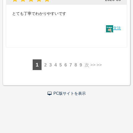
とても丁寧でわかりやすいです
文法
1
2
3
4
5
6
7
8
9
次 >>
PC版サイトを表示