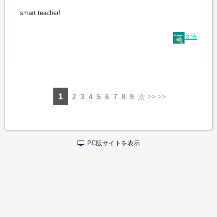
smart teacher!
文法
1
2
3
4
5
6
7
8
9
次 >>
PC版サイトを表示