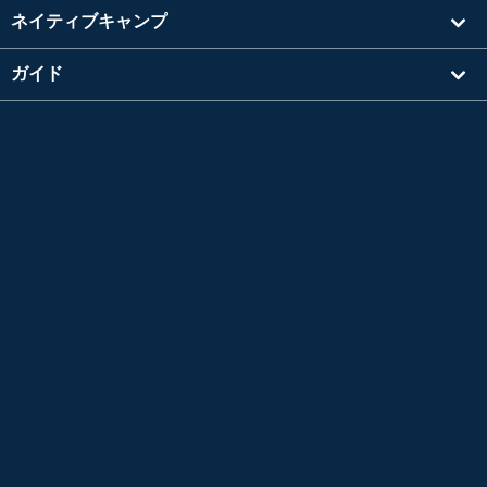
ネイティブキャンプ
ガイド
学習
講師を探す
その他
会社情報
英検®は、公益財団法人 日本英語検定協会の登録商標です。
このコンテンツは、公益財団法人 日本英語検定協会の承認や推奨、その他の検討を受けた
ものではありません。
TOEIC®L&R TEST はエデュケーショナル テスティング サービス (ETS) の登録商標です。