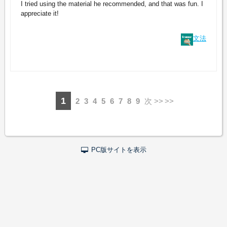
I tried using the material he recommended, and that was fun. I
appreciate it!
文法
1
2
3
4
5
6
7
8
9
次 >>
PC版サイトを表示