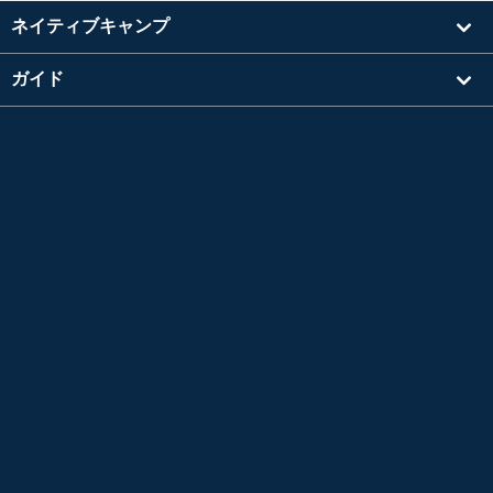
ネイティブキャンプ
ガイド
学習
講師を探す
その他
会社情報
英検®は、公益財団法人 日本英語検定協会の登録商標です。
このコンテンツは、公益財団法人 日本英語検定協会の承認や推奨、その他の検討を受けた
ものではありません。
TOEIC®L&R TEST はエデュケーショナル テスティング サービス (ETS) の登録商標です。