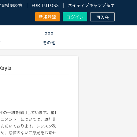
教育機関の方
FOR TUTORS
ネイティブキャンプ留学
新規登録
ログイン
再入会
す
その他
ayla
0件の平均を採用しています。星1
ーコメント」については、原則非
いただいております。レッスン改
ため、忌憚のないご意見をお寄せ