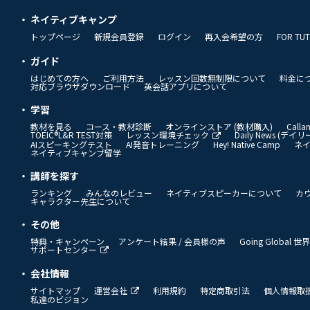
ネイティブキャンプ
トップページ
新規会員登録
ログイン
再入会希望の方
FOR TU
ガイド
はじめての方へ
ご利用方法
レッスン回数無制限について
料金に
対応ブラウザダウンロード
英会話アプリについて
学習
教材を見る
コース・教材診断
オンラインストア (教材購入)
Call
TOEIC®L&R TEST対策
レッスン環境チェック
Daily News (デ
AIスピーキングテスト
AI発音トレーニング
Hey! Native Camp
ネ
ネイティブキャンプ留学
講師を探す
ランキング
みんなのレビュー
ネイティブスピーカーについて
カ
キャラクター先生について
その他
特典・キャンペーン
アンケート結果 / 会員様の声
Going Global
サポートセンター
会社情報
サイトマップ
運営会社
利用規約
特定商取引法
個人情報取
私達のビジョン