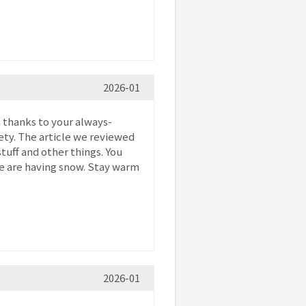
2026-01
n thanks to your always-
ety. The article we reviewed
tuff and other things. You
 we are having snow. Stay warm
2026-01