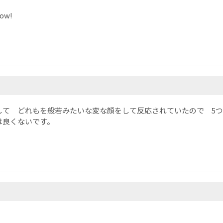
now!
して どれもを般若みたいな変な顔をして反応されていたので 5
は良くないです。