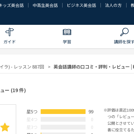
キッズ英会話
中高生英会話
ビジネス英会話
法人の方
ガイド
学習
講師を探
イラ) - レッスン 887回
英会話講師の口コミ・評判・レビュー | K
ビュー
(19 件)
評価は直近10
星5つ
99
つの「レビュ
星4つ
0
公開とさせて
星3つ
0
善に役立てる