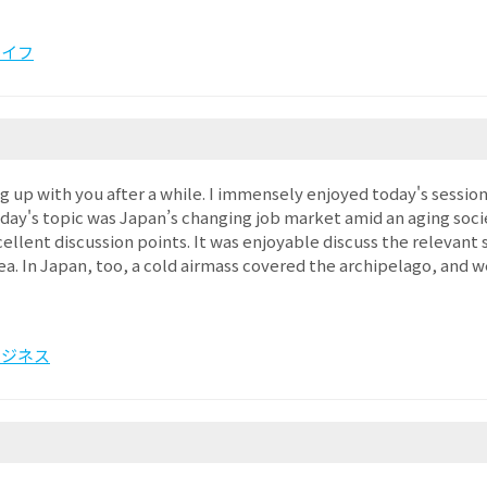
ライフ
ng up with you after a while. I immensely enjoyed today's sessio
day's topic was Japan’s changing job market amid an aging soci
ellent discussion points. It was enjoyable discuss the relevant s
rea. In Japan, too, a cold airmass covered the archipelago, and
ビジネス