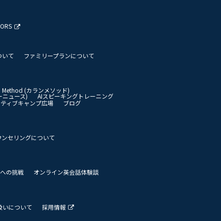
TORS
ついて
ファミリープランについて
an Method (カランメソッド)
イリーニュース)
AIスピーキングトレーニング
イティブキャンプ広場
ブログ
ウンセリングについて
 世界への挑戦
オンライン英会話体験談
扱いについて
採用情報