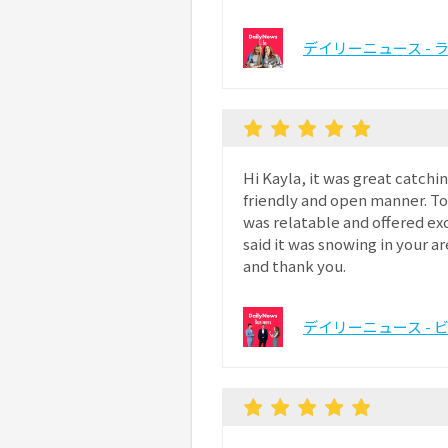
デイリーニュース - 
Hi Kayla, it was great catchi
friendly and open manner. To
was relatable and offered exc
said it was snowing in your a
and thank you.
デイリーニュース - 