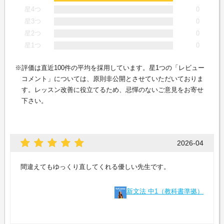
星4つ
0
星3つ
0
星2つ
0
星1つ
0
評価は直近100件の平均を採用しています。星1つの「レビュー
コメント」については、原則非公開とさせていただいておりま
す。レッスン改善に役立てるため、忌憚のないご意見をお寄せ
下さい。
2026-04
間違えてもゆっくり直してくれる優しい先生です。
新文法 中1（教科書準拠）