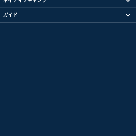
ネイティブキャンプ
ガイド
学習
講師を探す
その他
会社情報
英検®は、公益財団法人 日本英語検定協会の登録商標です。
このコンテンツは、公益財団法人 日本英語検定協会の承認や推奨、その他の検討を受けた
ものではありません。
TOEIC®L&R TEST はエデュケーショナル テスティング サービス (ETS) の登録商標です。
このコンテンツは ETS の検討を受けまたはその承認を得たものではありません。
*L&R = LISTENING AND READING