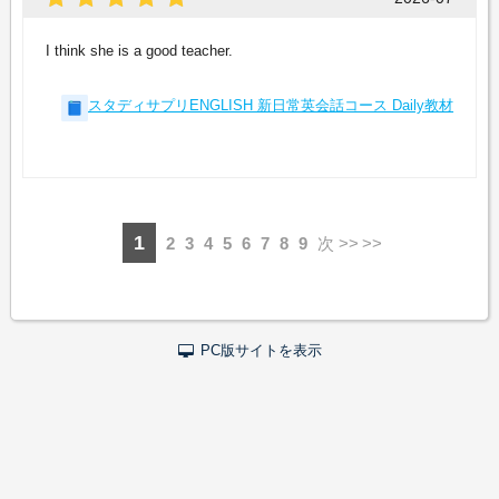
I think she is a good teacher.
スタディサプリENGLISH 新日常英会話コース Daily教材
1
2
3
4
5
6
7
8
9
次 >>
PC版サイトを表示